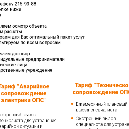
лефону 215-93-88
опке ниже
а
лаем осмотр объекта
м расчеты
раем для Вас оптимальный пакет услуг
льтируем по всем вопросам
чаем договор
идуальные предприниматели
ческие лица
арственные учреждения
Тариф “Техническо
Тариф “Аварийное
сопровождение ОП
сопровождение
электрики ОПС”
Ежемесячный плановый
выезд специалиста
кстренный вызов
Экстренный вызов
пециалиста для устранения
специалиста для устран
варийной ситуации и