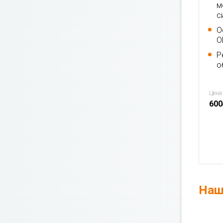
м
с
О
О
Р
о
Цена
600
Наш