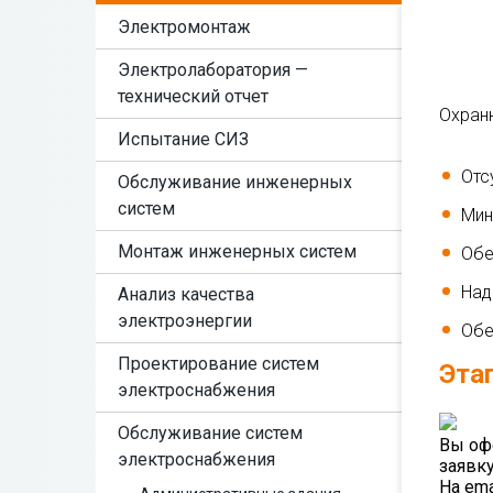
Электромонтаж
Электролаборатория —
технический отчет
Охран
Испытание СИЗ
Отс
Обслуживание инженерных
систем
Мин
Монтаж инженерных систем
Обе
Над
Анализ качества
электроэнергии
Обе
Проектирование систем
Эта
электроснабжения
Обслуживание систем
Вы оф
электроснабжения
заявк
На ema