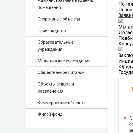
Административные здания,
По те
помещения
По кн
Заявк
Спортивные объекты
Мы де
Производство
Делае
Подби
Образовательные
Консу
учреждения
Заклю
Индив
Медицинские учреждения
Юриди
Госуд
Общественное питание
Объекты отдыха и
развлечения
Коммерческие объекты
Жилой фонд
Э
с
а