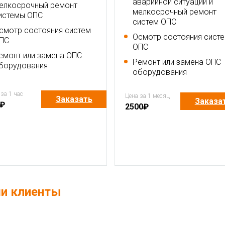
аварийной ситуации и
елкосрочный ремонт
мелкосрочный ремонт
истемы ОПС
систем ОПС
смотр состояния систем
Осмотр состояния сист
ПС
ОПС
емонт или замена ОПС
Ремонт или замена ОПС
борудования
оборудования
 за 1 час
Цена за 1 месяц
Заказать
Заказа
₽
2500
₽
и клиенты