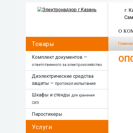
г. 
Сам
О КО
Товары
Главная
ОП
Комплект документов —
ответственного за электрохозяйство
Диэлектрические средства
защиты —
протокол испытания
Шкафы и стенды
для хранения
СИЗ
Пиростикеры
Услуги