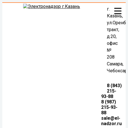
г.
Казань,
ул.Оренб
тракт,
д.20,
офис
№
208
Самара,
Чебокса
8 (843)
215-
93-88
8 (987)
215-93-
88
sale@el-
nadzor.ru