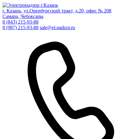
г. Казань, ул.Оренбургский тракт, д.20, офис № 208
Самара, Чебоксары
8 (843) 215-93-88
8 (987) 215-93-88
sale@el-nadzor.ru