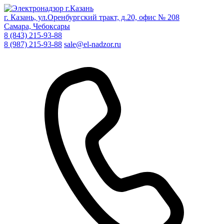
г. Казань, ул.Оренбургский тракт, д.20, офис № 208
Самара, Чебоксары
8 (843) 215-93-88
8 (987) 215-93-88
sale@el-nadzor.ru