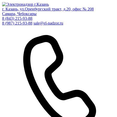
г. Казань, ул.Оренбургский тракт, д.20, офис № 208
Самара, Чебоксары
8 (843) 215-93-88
8 (987) 215-93-88
sale@el-nadzor.ru