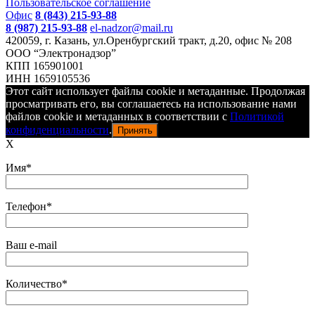
Пользовательское соглашение
Офис
8 (843) 215-93-88
8 (987) 215-93-88
el-nadzor@mail.ru
420059, г. Казань, ул.Оренбургский тракт, д.20, офис № 208
ООО “Электронадзор”
КПП 165901001
ИНН 1659105536
Этот сайт использует файлы cookie и метаданные. Продолжая
просматривать его, вы соглашаетесь на использование нами
файлов cookie и метаданных в соответствии с
Политикой
конфиденциальности
.
Принять
X
Имя*
Телефон*
Ваш e-mail
Количество*