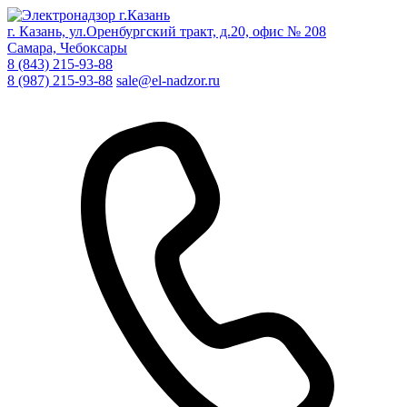
г. Казань, ул.Оренбургский тракт, д.20, офис № 208
Самара, Чебоксары
8 (843) 215-93-88
8 (987) 215-93-88
sale@el-nadzor.ru